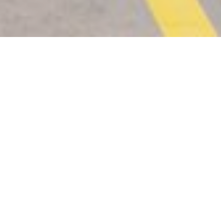
Treffpunkt Werk
Rückblick
Erstmals bestand im Rahmen dieses neuen
Veranstaltungsformates am 13. und 14.
September 2024 in Langenthal und Umgebung
die Möglichkeit, interessante
Unternehmenseinblicke zu bekommen.
Zahlreiche Firmen öffneten ihre Türen fürs
Publikum. Auch Girsberger war mit dabei!