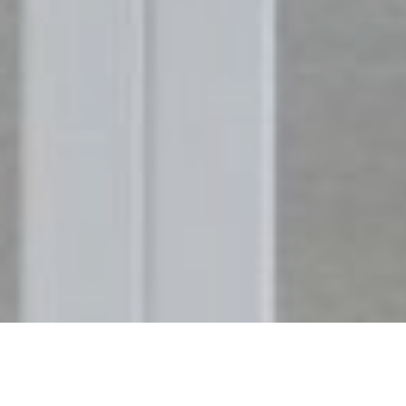
Pop-upruimte, Hogeschool Bern,
Bern, Zwitserland