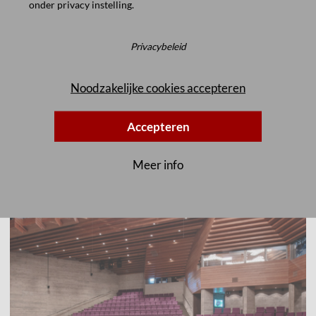
onder
privacy instelling
.
Privacybeleid
Noodzakelijke cookies accepteren
LVR-Kulturzentrum Abtei Brauweiler,
Pulheim, Duitsland
Accepteren
Ooit een abdij, nu een cultureel centrum: in het kader van een
uitgebreide renovatie van de ruimten die worden gebruikt
Meer info
voor evenementen en concerten, werd ook de bestoeling
opgeknapt. 490 exemplaren…