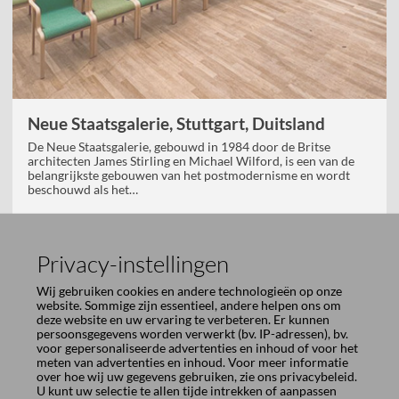
Neue Staatsgalerie, Stuttgart, Duitsland
De Neue Staatsgalerie, gebouwd in 1984 door de Britse
architecten James Stirling en Michael Wilford, is een van de
belangrijkste gebouwen van het postmodernisme en wordt
beschouwd als het…
Privacy-instellingen
Wij gebruiken cookies en andere technologieën op onze
website. Sommige zijn essentieel, andere helpen ons om
deze website en uw ervaring te verbeteren. Er kunnen
persoonsgegevens worden verwerkt (bv. IP-adressen), bv.
voor gepersonaliseerde advertenties en inhoud of voor het
meten van advertenties en inhoud. Voor meer informatie
over hoe wij uw gegevens gebruiken, zie ons
privacybeleid
.
U kunt uw selectie te allen tijde intrekken of aanpassen