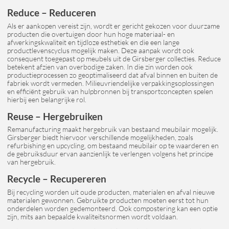
Reduce – Reduceren
Als er aankopen vereist zijn, wordt er gericht gekozen voor duurzame
producten die overtuigen door hun hoge materiaal- en
afwerkingskwaliteit en tijdloze esthetiek en die een lange
productlevenscyclus mogelijk maken. Deze aanpak wordt ook
consequent toegepast op meubels uit de Girsberger collecties. Reduce
betekent afzien van overbodige zaken. In die zin worden ook
productieprocessen zo geoptimaliseerd dat afval binnen en buiten de
fabriek wordt vermeden. Milieuvriendelijke verpakkingsoplossingen
en efficiënt gebruik van hulpbronnen bij transportconcepten spelen
hierbij een belangrijke rol.
Reuse – Hergebruiken
Remanufacturing maakt hergebruik van bestaand meubilair mogelijk.
Girsberger biedt hiervoor verschillende mogelijkheden, zoals
refurbishing en upcycling, om bestaand meubilair op te waarderen en
de gebruiksduur ervan aanzienlijk te verlengen volgens het principe
van hergebruik.
Recycle – Recupereren
Bij recycling worden uit oude producten, materialen en afval nieuwe
materialen gewonnen. Gebruikte producten moeten eerst tot hun
onderdelen worden gedemonteerd. Ook compostering kan een optie
zijn, mits aan bepaalde kwaliteitsnormen wordt voldaan.