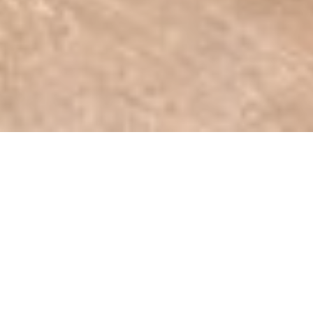
Neue Staatsgalerie, Stuttgart,
Duitsland
Renovatie van de bestoeling
De Neue Staatsgalerie, gebouwd in 1984 door
de Britse architecten James Stirling en Michael
Wilford, is een van de belangrijkste gebouwen