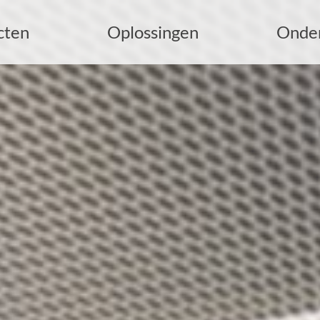
cten
Oplossingen
Onde
oekopdracht