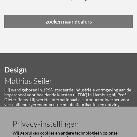
zoeken naar dealers
Design
Mathias Seiler
Hij werd geboren in 1963, studeerde industriële vormgeving aan de
hogeschool voor beeldende kunsten (HFBK) in Hamburg bij Prof.
Dieter Rams. Hij werkte internationaal als productontwerper voor
verschillende gerenommeerde meubelfabrikanten en ontving
talrijke onderscheidingen. Sinds 2010 is Mathias Seiler bij
Girsberger hoofdverantwoordelijke voor design en marketing.
Privacy-instellingen
Wij gebruiken cookies en andere technologieën op onze