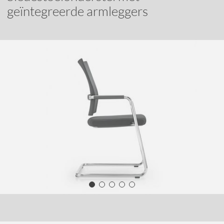
geïntegreerde armleggers