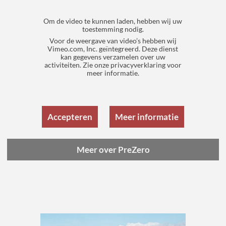
Om de video te kunnen laden, hebben wij uw
toestemming nodig.
Voor de weergave van video’s hebben wij
Nieuw
Vimeo.com, Inc. geïntegreerd. Deze dienst
kan gegevens verzamelen over uw
activiteiten. Zie onze privacyverklaring voor
Nava en Marel nu met schalen uit post-
meer informatie.
consumer recyclingmateriaal
Meer over Nava
Accepteren
Meer informatie
Meer over PreZero