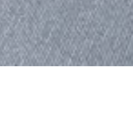
Swisscom, Worblaufen, Schweiz
Upcyclingprojekt: Neue Möbeltypen
unter Verwendung von Altmobiliar
Die fortschreitende Digitalisierung und die
wachsende Mobilität der vergangenen zehn