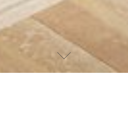
Homeoffice Möbel
Tische und Ablagemöbel aus
wertvollem Massivholz, Drehstühle
mit allen ergonomischen Funktionen
für ganztägiges Arbeiten oder