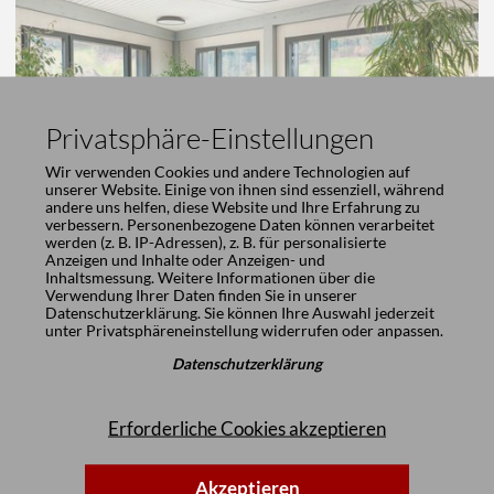
Privatsphäre-Einstellungen
Wir verwenden Cookies und andere Technologien auf
unserer Website. Einige von ihnen sind essenziell, während
andere uns helfen, diese Website und Ihre Erfahrung zu
verbessern. Personenbezogene Daten können verarbeitet
werden (z. B. IP-Adressen), z. B. für personalisierte
Anzeigen und Inhalte oder Anzeigen- und
Inhaltsmessung. Weitere Informationen über die
Verwendung Ihrer Daten finden Sie in unserer
Menschen zusammenbringen
Datenschutzerklärung
. Sie können Ihre Auswahl jederzeit
unter
Privatsphäreneinstellung
widerrufen oder anpassen.
Vielfältig sind die Möglichkeiten, mit Hockern, Stehhilfen,
Stühlen und Tischen für Meetings, die informelle
Datenschutzerklärung
Kommunikation in der eigenen Arbeitsumgebung, in
Mittelzonen, Verkehrsflächen oder
Erforderliche Cookies akzeptieren
Pausenräumen zu unterstützen.
Akzeptieren