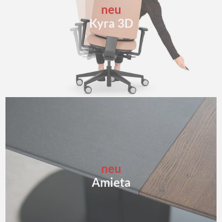
neu
Kyra 3D
neu
Amieta