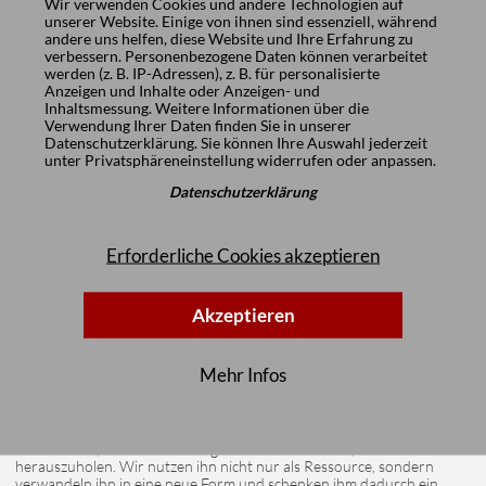
Wir verwenden Cookies und andere Technologien auf
unserer Website. Einige von ihnen sind essenziell, während
andere uns helfen, diese Website und Ihre Erfahrung zu
verbessern. Personenbezogene Daten können verarbeitet
werden (z. B. IP-Adressen), z. B. für personalisierte
Anzeigen und Inhalte oder Anzeigen- und
Inhaltsmessung. Weitere Informationen über die
Verwendung Ihrer Daten finden Sie in unserer
Datenschutzerklärung
. Sie können Ihre Auswahl jederzeit
unter
Privatsphäreneinstellung
widerrufen oder anpassen.
Datenschutzerklärung
Dann geben Kern- und Splintholz, Maserung und Astbildung das
Erforderliche Cookies akzeptieren
immer unterschiedliche Innenleben des Baumes preis. Die optische
Wirkung kann ganz ruhig und gleichmässig in moderaten Farben sein
oder lebendig gemasert, wild und farbig. All diese Faktoren tragen zu
Akzeptieren
einem besonderen Charakter aufgrund einer eigenen Anatomie bei.
Die hohe Kunst besteht darin, das Innenleben eines Baumes und
damit den Charakter und die Qualität seines Holzes an seiner
äusseren Erscheinung abzulesen.
Mehr Infos
Holz vermittelt Vertrauen und Wärme
Wenn wir Holz zu einem Möbel verarbeiten, tun wir dies im
Bewusstsein, aus dem ehemaligen Lebewesen Baum, das Beste
herauszuholen. Wir nutzen ihn nicht nur als Ressource, sondern
verwandeln ihn in eine neue Form und schenken ihm dadurch ein