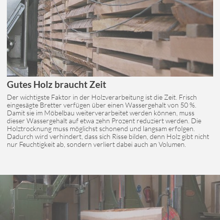
Gutes Holz braucht Zeit
Der wichtigste Faktor in der Holzverarbeitung ist die Zeit. Frisch
eingesägte Bretter verfügen über einen Wassergehalt von 50 %.
Damit sie im Möbelbau weiterverarbeitet werden können, muss
dieser Wassergehalt auf etwa zehn Prozent reduziert werden. Die
Holztrocknung muss möglichst schonend und langsam erfolgen.
Dadurch wird verhindert, dass sich Risse bilden, denn Holz gibt nicht
nur Feuchtigkeit ab, sondern verliert dabei auch an Volumen.