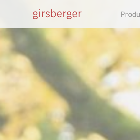
Produ
S