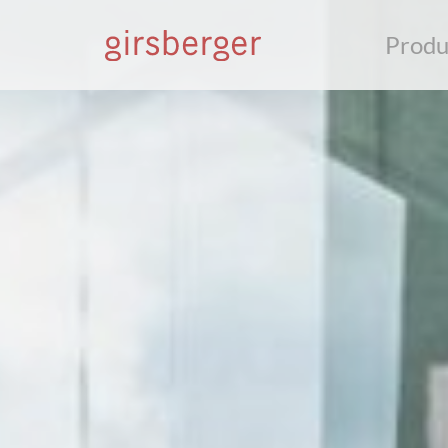
Produ
S