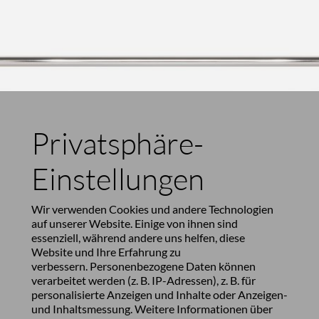
Privatsphäre-
Einstellungen
Wir verwenden Cookies und andere Technologien
auf unserer Website. Einige von ihnen sind
essenziell, während andere uns helfen, diese
Website und Ihre Erfahrung zu
verbessern. Personenbezogene Daten können
verarbeitet werden (z. B. IP-Adressen), z. B. für
personalisierte Anzeigen und Inhalte oder Anzeigen-
und Inhaltsmessung. Weitere Informationen über