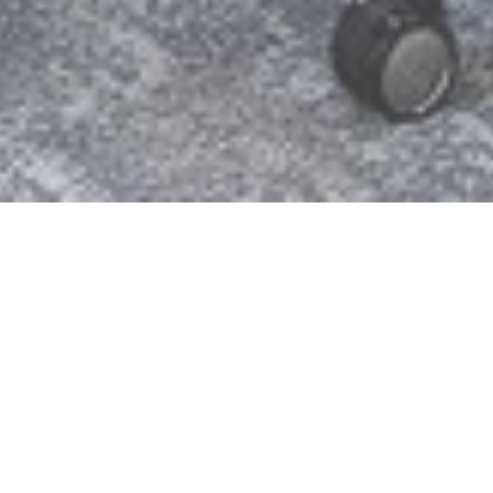
Hundhausen, Siegen, Deutschland
In moderner Arbeitswelt in die
Zukunft
Am Hauptstandort Siegen errichtete das
Bauunternehmen Hundhausen ein modernes
Büro- und Verwaltungsgebäude. Das