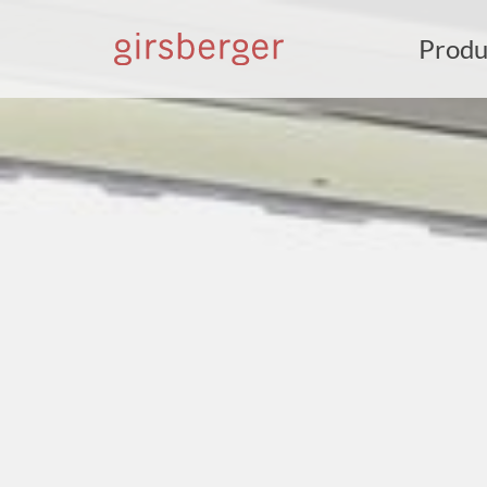
Produ
S