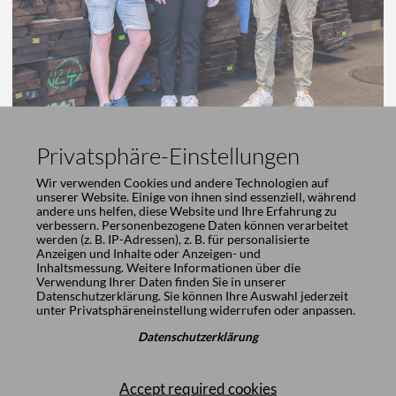
Privatsphäre-Einstellungen
Girsberger AG, Bützberg
Jonas Pfister, Schreiner EFZ
Wir verwenden Cookies und andere Technologien auf
unserer Website. Einige von ihnen sind essenziell, während
Gresa Jakupi, Kauffrau EFZ
andere uns helfen, diese Website und Ihre Erfahrung zu
Alexander Gabi, Kaufmann EFZ
verbessern. Personenbezogene Daten können verarbeitet
werden (z. B. IP-Adressen), z. B. für personalisierte
Ramon Kramer, Kaufmann EFZ
Anzeigen und Inhalte oder Anzeigen- und
Inhaltsmessung. Weitere Informationen über die
(
v.l.n.r.
)
Verwendung Ihrer Daten finden Sie in unserer
Datenschutzerklärung
. Sie können Ihre Auswahl jederzeit
unter
Privatsphäreneinstellung
widerrufen oder anpassen.
Datenschutzerklärung
Accept required cookies